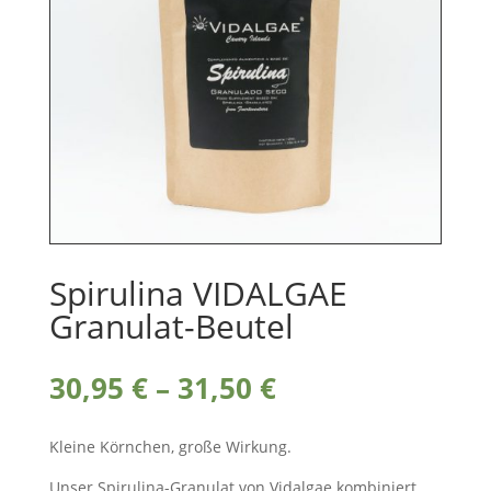
Spirulina VIDALGAE
Granulat-Beutel
Preisspanne:
30,95
€
–
31,50
€
30,95 €
bis
Kleine Körnchen, große Wirkung.
31,50 €
Unser Spirulina-Granulat von Vidalgae kombiniert