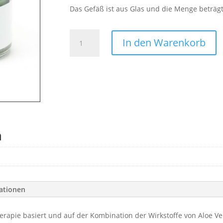
Das Gefäß ist aus Glas und die Menge beträgt
Sleep
In den Warenkorb
Care-
schlaf
gut
Menge
n
mationen
herapie basiert und auf der Kombination der Wirkstoffe von Aloe V