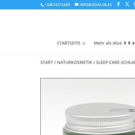
+34674712489
INFO@VIDALOE.ES
STARTSEITE ☺️
Mehr als Aloe 👨‍👩‍👧
START
/
NATURKOSMETIK
/ SLEEP CARE-SCHLA