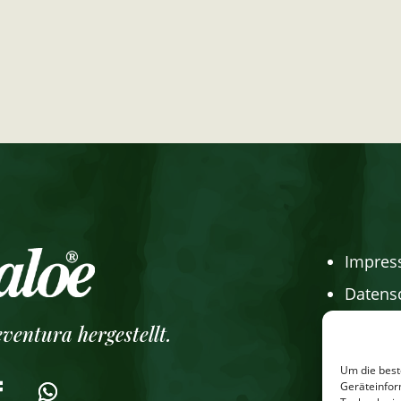
Impre
Datens
Cookie-
ventura hergestellt.
Online
Um die best
Geräteinfor