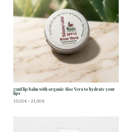
15ml lip balm with organic Aloe Vera to hydrate your
lips
Price
10,50
€
–
21,00
€
range:
10,50 €
through
21,00 €