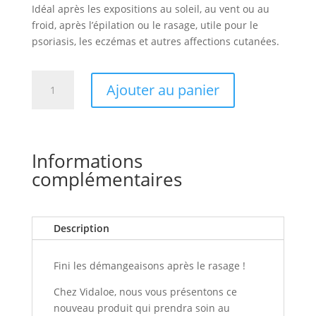
Idéal après les expositions au soleil, au vent ou au
froid, après l’épilation ou le rasage, utile pour le
psoriasis, les eczémas et autres affections cutanées.
quantité
Ajouter au panier
de
After
Shave
à
Informations
l'aloe
complémentaires
vera
Description
Fini les démangeaisons après le rasage !
Chez Vidaloe, nous vous présentons ce
nouveau produit qui prendra soin au