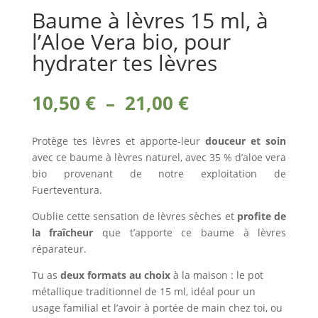
Baume à lèvres 15 ml, à
l’Aloe Vera bio, pour
hydrater tes lèvres
Plage
10,50
€
–
21,00
€
de
prix :
Protège tes lèvres et apporte-leur
douceur et soin
10,50 €
avec ce baume à lèvres naturel, avec 35 % d’aloe vera
à
bio provenant de notre exploitation de
21,00 €
Fuerteventura.
Oublie cette sensation de lèvres sèches et
profite de
la fraîcheur
que t’apporte ce baume à lèvres
réparateur.
Tu as
deux formats au choix
à la maison : le pot
métallique traditionnel de 15 ml, idéal pour un
usage familial et l’avoir à portée de main chez toi, ou