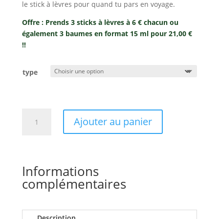
le stick à lèvres pour quand tu pars en voyage.
Offre : Prends 3 sticks à lèvres à 6 € chacun ou
également 3 baumes en format 15 ml pour 21,00 €
!!
type
quantité
Ajouter au panier
de
Baume
à
lèvres
Informations
15
complémentaires
ml,
à
l’Aloe
Vera
Description