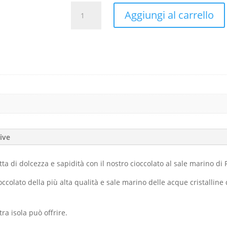
Cioccolato
Aggiungi al carrello
con
Sale
di
Fuerteventura
100g
quantità
ive
ta di dolcezza e sapidità con il nostro cioccolato al sale marino di
occolato della più alta qualità e sale marino delle acque cristalline
tra isola può offrire.