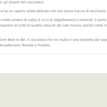
r gli amanti del cioccolato!
ra ha un sapore salato delicato che non lascia traccia di secchezza
e molto povero di sodio, è ricco di oligoelementi e minerali. Il parti
rvazione di tutte le qualità naturali del sale marino, dando come r
zione
Bean to Bar
, il cioccolato che ne risulta è una tavoletta dal sapo
ecuadoriano, floreale e fruttato.