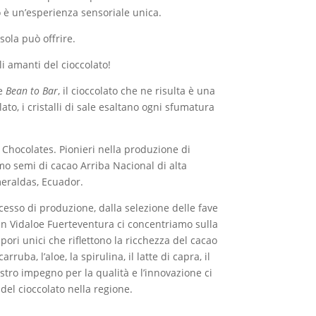
o è un’esperienza sensoriale unica.
isola può offrire.
i amanti del cioccolato!
ne
Bean to Bar
, il cioccolato che ne risulta è una
ato, i cristalli di sale esaltano ogni sfumatura
Chocolates. Pionieri nella produzione di
amo semi di cacao Arriba Nacional di alta
meraldas, Ecuador.
ocesso di produzione, dalla selezione delle fave
 In Vidaloe Fuerteventura ci concentriamo sulla
sapori unici che riflettono la ricchezza del cacao
rruba, l’aloe, la spirulina, il latte di capra, il
ostro impegno per la qualità e l’innovazione ci
del cioccolato nella regione.