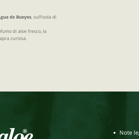
Agua de Bueyes
, sull’isola di
ofumo di aloe fresco, la
capra curiosa.
Note le