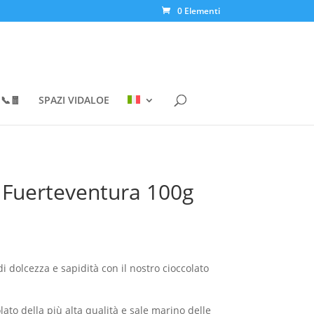
0 Elementi
📞🧧
SPAZI VIDALOE
i Fuerteventura 100g
i dolcezza e sapidità con il nostro cioccolato
ato della più alta qualità e sale marino delle