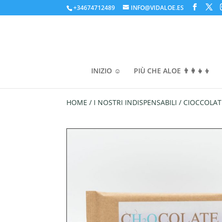
+34674712489
INFO@VIDALOE.ES
INIZIO ☺️
PIÙ CHE ALOE 👨‍👩‍👧‍👦
HOME
/
I NOSTRI INDISPENSABILI
/
CIOCCOLAT