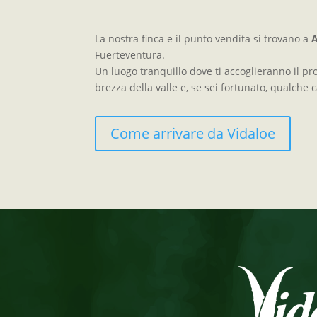
La nostra finca e il punto vendita si trovano a
Fuerteventura.
Un luogo tranquillo dove ti accoglieranno il pr
brezza della valle e, se sei fortunato, qualche 
Come arrivare da Vidaloe