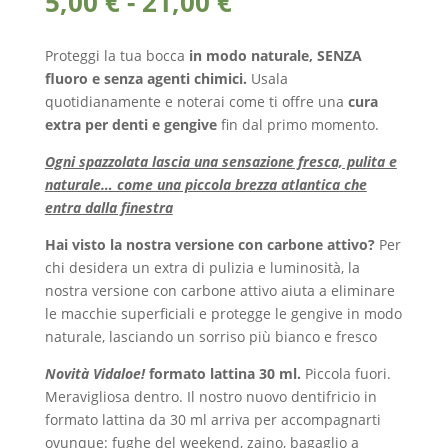
Fascia
5,00
€
-
21,00
€
di
prezzo:
Proteggi la tua bocca
in modo naturale, SENZA
da
fluoro e senza agenti chimici.
Usala
5,00 €
quotidianamente e noterai come ti offre una
cura
a
extra per denti e gengive
fin dal primo momento.
21,00 €
Ogni spazzolata lascia una sensazione fresca, pulita e
naturale… come una piccola brezza atlantica che
entra dalla finestra
Hai visto la nostra versione con carbone attivo?
Per
chi desidera un extra di pulizia e luminosità, la
nostra versione con carbone attivo aiuta a eliminare
le macchie superficiali e protegge le gengive in modo
naturale, lasciando un sorriso più bianco e fresco
Novità Vidaloe!
formato lattina 30 ml.
Piccola fuori.
Meravigliosa dentro. Il nostro nuovo dentifricio in
formato lattina da 30 ml arriva per accompagnarti
ovunque: fughe del weekend, zaino, bagaglio a