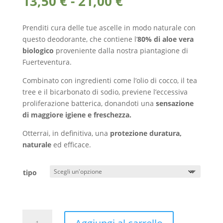
Fascia
13,50
€
-
21,00
€
di
prezzo:
Prenditi cura delle tue ascelle in modo naturale con
da
questo deodorante, che contiene l’
80% di aloe vera
13,50 €
biologico
proveniente dalla nostra piantagione di
a
Fuerteventura.
21,00 €
Combinato con ingredienti come l’olio di cocco, il tea
tree e il bicarbonato di sodio, previene l’eccessiva
proliferazione batterica, donandoti una
sensazione
di maggiore igiene e freschezza.
Otterrai, in definitiva, una
protezione duratura,
naturale
ed efficace.
tipo
Deodorante