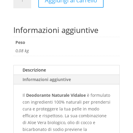
Aggiungi al carrello
roll-
on
naturale
quantità
Informazioni aggiuntive
Peso
0,08 kg
Descrizione
Informazioni aggiuntive
Il
Deodorante Naturale Vidaloe
è formulato
con ingredienti 100% naturali per prendersi
cura e proteggere la tua pelle in modo
efficace e rispettoso. La sua combinazione
di Aloe Vera biologico, olio di cocco e
bicarbonato di sodio previene la