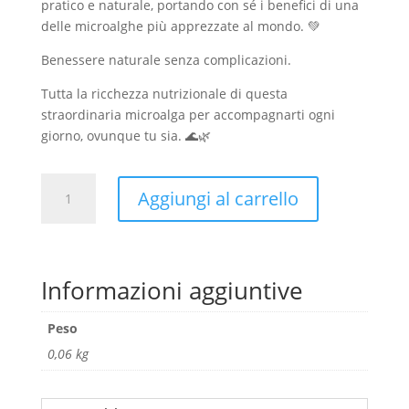
pratico e naturale, portando con sé i benefici di una
delle microalghe più apprezzate al mondo. 💚
Benessere naturale senza complicazioni.
Tutta la ricchezza nutrizionale di questa
straordinaria microalga per accompagnarti ogni
giorno, ovunque tu sia. 🌊🌿
Spirulina
Aggiungi al carrello
VIDALGAE
in
compresse
quantità
Informazioni aggiuntive
Peso
0,06 kg