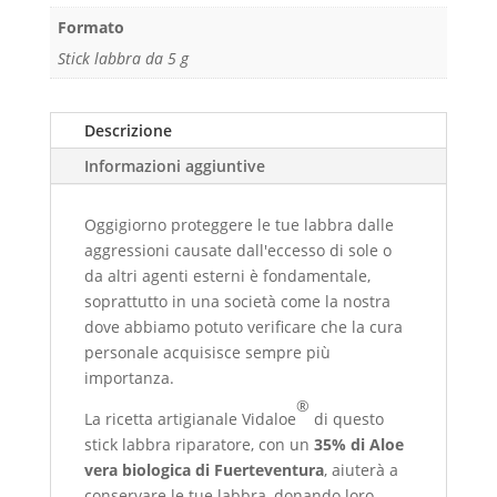
prenderti
Formato
cura
Stick labbra da 5 g
delle
tue
labbra.
Descrizione
quantità
Informazioni aggiuntive
Oggigiorno proteggere le tue labbra dalle
aggressioni causate dall'eccesso di sole o
da altri agenti esterni è fondamentale,
soprattutto in una società come la nostra
dove abbiamo potuto verificare che la cura
personale acquisisce sempre più
importanza.
®
La ricetta artigianale Vidaloe
di questo
stick labbra riparatore, con un
35% di Aloe
vera biologica di Fuerteventura
, aiuterà a
conservare le tue labbra, donando loro