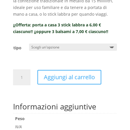
la confezione tradizionale in metallo da 15 millilitri,
ideale per uso familiare e da tenere a portata di
mano a casa, o lo stick labbra per quando viaggi.
¡¡Offerta: porta a casa 3 stick labbra a 6,00 €
ciascuno!! ¡¡oppure 3 balsami a 7,00 € ciascuno!!
tipo
Stick
Aggiungi al carrello
labbra
5ml
-
con
Informazioni aggiuntive
Aloe
Vera
Peso
biologica,
per
N/A