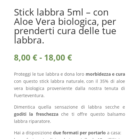
Stick labbra 5ml – con
Aloe Vera biologica, per
prenderti cura delle tue
labbra.
Fascia
8,00
€
-
18,00
€
di
prezzo:
Proteggi le tue labbra e dona loro
morbidezza e cura
da
con questo stick labbra naturale, con il 35% di aloe
8,00 €
vera biologica proveniente dalla nostra tenuta di
a
Fuerteventura.
18,00 €
Dimentica quella sensazione di labbra secche e
goditi la freschezza
che ti offre questo balsamo
labbra riparatore.
Hai a disposizione
due formati per portarlo
a casa: