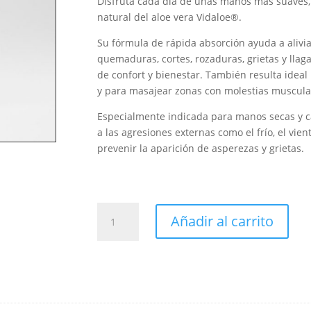
Disfruta cada día de unas manos más suaves, 
natural del aloe vera Vidaloe®.
Su fórmula de rápida absorción ayuda a alivi
quemaduras, cortes, rozaduras, grietas y lla
de confort y bienestar. También resulta ideal 
y para masajear zonas con molestias muscular
Especialmente indicada para manos secas y ca
a las agresiones externas como el frío, el vi
prevenir la aparición de asperezas y grietas.
Crema
Añadir al carrito
de
manos
de
aloe
vera
natural