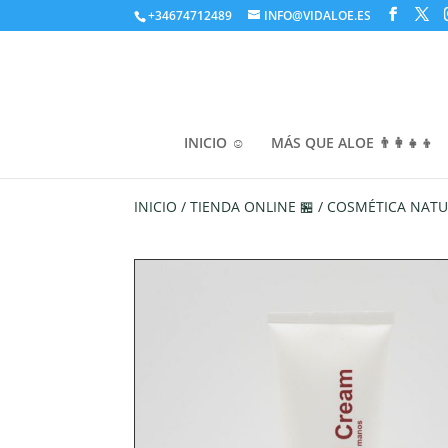
+34674712489
INFO@VIDALOE.ES
INICIO ☺️
MÁS QUE ALOE 👨‍👩‍👧‍👦
INICIO
/
TIENDA ONLINE 🏪
/
COSMÉTICA NATU