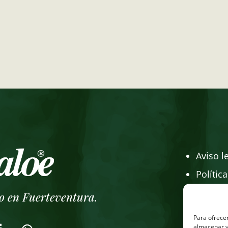
Aviso l
Polític
Polític
o en Fuerteventura.
Tienda 
Para ofrecer
almacenar y/