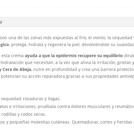
y
ecológica
cantidad
al
n una de las zonas más expuestas al frío, el viento, la sequedad 
ógico
, protege, hidrata y regenera la piel, devolviéndole su suavidad
a, esta crema
ayuda a que la epidermis recupere su equilibrio
dinám
idratación que necesitan, a la vez que alivia la irritación, grieta
 y Cera de Abeja
, nutre en profundidad y crea una barrera protecto
potencian su acción reparadora gracias a sus propiedades antisépt
a sequedad, r
ozaduras y llagas.
etas e irritaciones, pruébala contra d
olores musculares y reumátic
 rodillas y codos secos.
gos y pequeñas molestias cutáneas.
Quemaduras, cortes y heridas