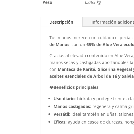
Peso
0,065 kg
Descripción
Información adicion
Tus manos merecen un cuidado especial: so
de Manos
, con un
65% de Aloe Vera ecol
Gracias al elevado contenido en Aloe Ver
manos secas y castigadas aportándoles la h
con
Manteca de Karité, Glicerina Vegetal
aceites esenciales de Árbol de Té y Salvia
❤️Beneficios principales
Uso diario
: hidrata y protege frente a l
Manos castigadas
: regenera y calma gri
Versátil
: ideal también en uñas, talones,
Eficaz
: ayuda en casos de durezas, hon