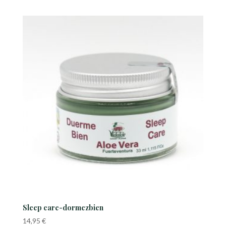
prix :
5,00 €
à
21,00 €
Sleep care-dormezbien
14,95
€