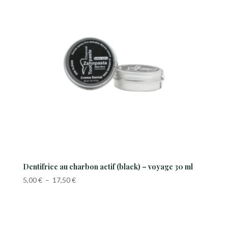
ancien
Dentifrice au charbon actif (black) – voyage 30 ml
Plage
5,00
€
–
17,50
€
de
prix :
5,00 €
à