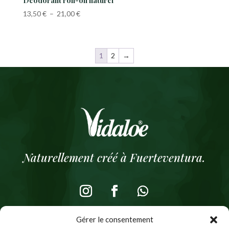
Déodorant roll-on naturel
Plage
13,50
€
–
21,00
€
de
prix :
13,50 €
1
2
→
à
21,00 €
Naturellement créé à Fuerteventura.
Gérer le consentement