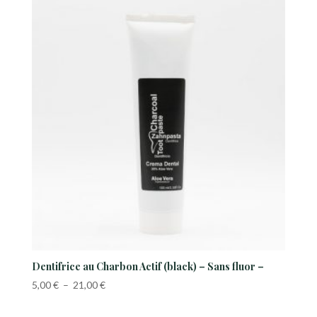
8,00 €
à
18,00 €
Dentifrice au Charbon Actif (black) – Sans fluor –
Plage
5,00
€
–
21,00
€
de
prix :