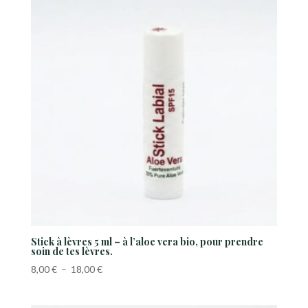
à
17,50 €
Stick à lèvres 5 ml – à l’aloe vera bio, pour prendre
soin de tes lèvres.
Plage
8,00
€
–
18,00
€
de
prix :