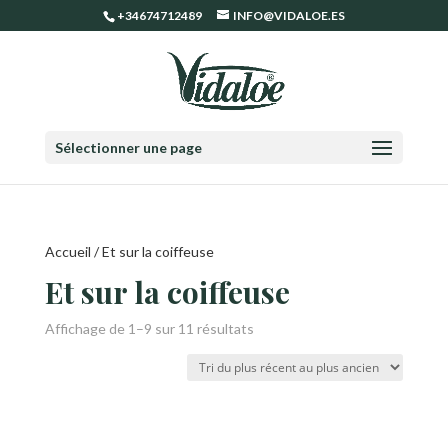
+34674712489
INFO@VIDALOE.ES
Sélectionner une page
Accueil
/ Et sur la coiffeuse
Et sur la coiffeuse
Trié
Affichage de 1–9 sur 11 résultats
du
plus
récent
au
plus