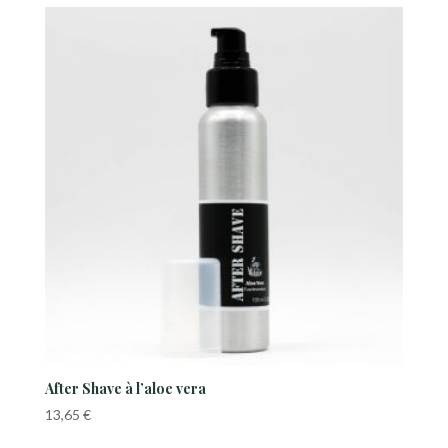
5,00 €
à
21,00 €
After Shave à l’aloe vera
13,65
€