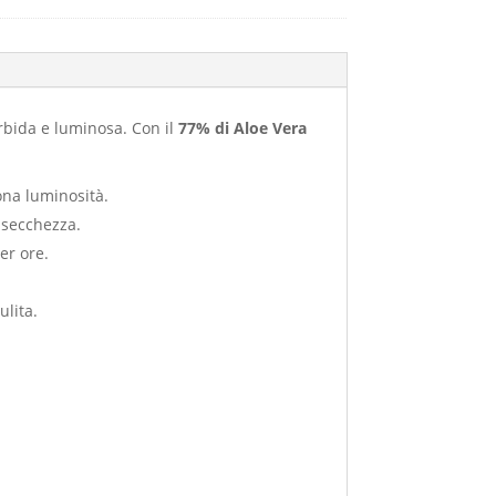
rbida e luminosa. Con il
77% di Aloe Vera
ona luminosità.
 secchezza.
er ore.
ulita.