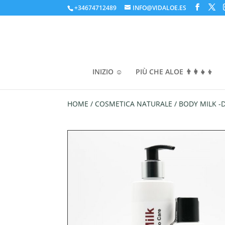
+34674712489
INFO@VIDALOE.ES
INIZIO ☺️
PIÙ CHE ALOE 👨‍👩‍👧‍👦
HOME
/
COSMETICA NATURALE
/ BODY MILK 