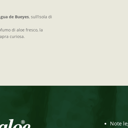
Agua de Bueyes
, sull’isola di
ofumo di aloe fresco, la
capra curiosa.
Note le