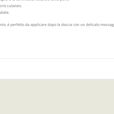
brio cutaneo.
ratate.
mento, è perfetto da applicare dopo la doccia con un delicato mass