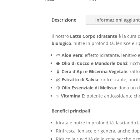
Descrizione
Informazioni aggiunt
Il nostro
Latte Corpo Idratante
è la cura 
biologico
, nutre in profondità, lenisce e r
🌱
Aloe Vera
: effetto idratante, lenitiv
🥥
Olio di Cocco e Mandorle Dolci
: ricc
🧴
Cera d'Api e Glicerina Vegetale
: raff
🌿
Estratto di Salvia
: rinfrescante, purif
🍋
Olio Essenziale di Melissa
: dona un d
✨
Vitamina E
: potente antiossidante ch
Benefici principali
Idrata e nutre in profondità, lasciando l
Rinfresca, lenisce e rigenera, anche dopo
Riduce la ruvidità delle zone secche e mi