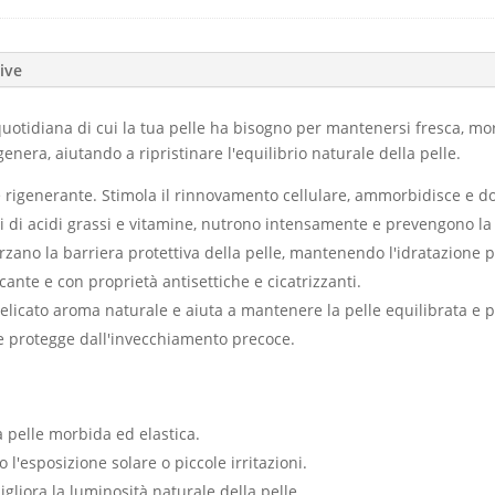
ive
quotidiana di cui la tua pelle ha bisogno per mantenersi fresca, mo
igenera, aiutando a ripristinare l'equilibrio naturale della pelle.
o e rigenerante. Stimola il rinnovamento cellulare, ammorbidisce e d
hi di acidi grassi e vitamine, nutrono intensamente e prevengono la
orzano la barriera protettiva della pelle, mantenendo l'idratazione p
icante e con proprietà antisettiche e cicatrizzanti.
elicato aroma naturale e aiuta a mantenere la pelle equilibrata e p
e protegge dall'invecchiamento precoce.
a pelle morbida ed elastica.
 l'esposizione solare o piccole irritazioni.
gliora la luminosità naturale della pelle.