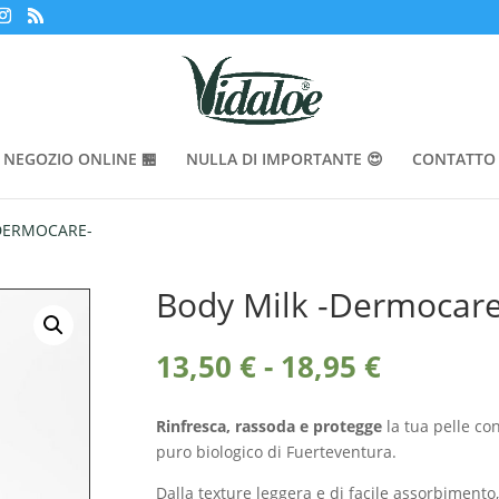
NEGOZIO ONLINE 🏪
NULLA DI IMPORTANTE 😍
CONTATTO 
-DERMOCARE-
Body Milk -Dermocare
Fascia
13,50
€
-
18,95
€
di
prezzo:
Rinfresca, rassoda e protegge
la tua pelle co
da
puro biologico di Fuerteventura.
13,50 €
a
Dalla texture leggera e di facile assorbimento