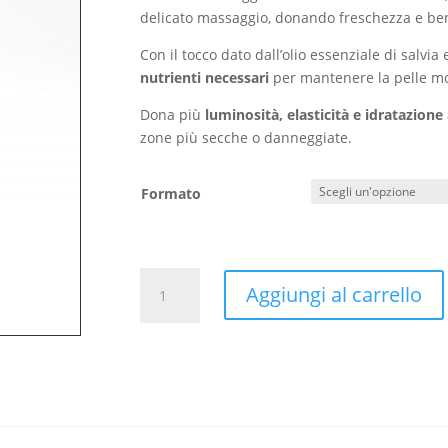
18,95 €
delicato massaggio, donando freschezza e b
Con il tocco dato dall’olio essenziale di salvia
nutrienti necessari
per mantenere la pelle mo
Dona più
luminosità, elasticità e idratazione
zone più secche o danneggiate.
Formato
Body
Aggiungi al carrello
Milk
-
Dermocare-
quantità