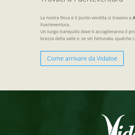
La nostra finca e il punto vendita si trovano a
Fuerteventura.
Un luogo tranquillo dove ti accoglieranno il pr
brezza della valle e, se sei fortunato, qualche 
Come arrivare da Vidaloe