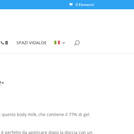
0 Elementi
📞🧧
SPAZI VIDALOE
-
n questo body milk, che contiene il 77% di gel
, è perfetto da applicare dopo la doccia con un