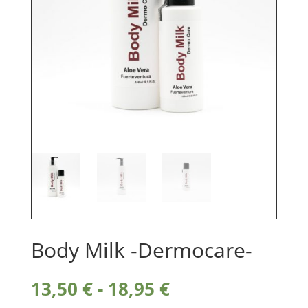
Body Milk -Dermocare-
Rango
13,50
€
-
18,95
€
de