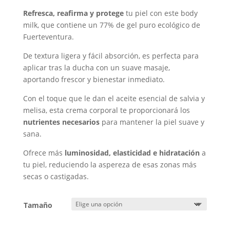
precios:
Refresca, reafirma y protege
tu piel con este body
desde
milk, que contiene un 77% de gel puro ecológico de
13,50 €
Fuerteventura.
hasta
18,95 €
De textura ligera y fácil absorción, es perfecta para
aplicar tras la ducha con un suave masaje,
aportando frescor y bienestar inmediato.
Con el toque que le dan el aceite esencial de salvia y
melisa, esta crema corporal te proporcionará los
nutrientes necesarios
para mantener la piel suave y
sana.
Ofrece más
luminosidad, elasticidad e hidratación
a
tu piel, reduciendo la aspereza de esas zonas más
secas o castigadas.
Tamaño